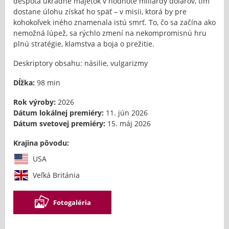
despota ukradne majetok v hodnote miliardy dolárov, tím
dostane úlohu získať ho späť – v misii, ktorá by pre
kohokoľvek iného znamenala istú smrť. To, čo sa začína ako
nemožná lúpež, sa rýchlo zmení na nekompromisnú hru
plnú stratégie, klamstva a boja o prežitie.
Deskriptory obsahu: násilie, vulgarizmy
Dĺžka:
98 min
Rok výroby:
2026
Dátum lokálnej premiéry:
11. jún 2026
Dátum svetovej premiéry:
15. máj 2026
Krajina pôvodu:
USA
Veľká Británia
Fotogaléria