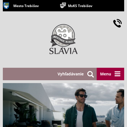
Mesto Trebišov
MsKS Trebišov
Vyhľadávanie
Menu