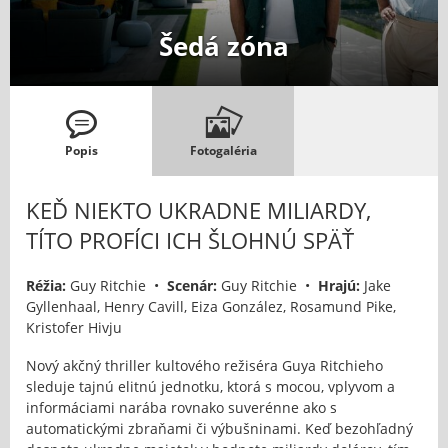
Šedá zóna
Popis
Fotogaléria
KEĎ NIEKTO UKRADNE MILIARDY,
TÍTO PROFÍCI ICH ŠLOHNÚ SPÄŤ
Réžia:
Guy Ritchie •
Scenár:
Guy Ritchie •
Hrajú:
Jake
Gyllenhaal, Henry Cavill, Eiza González, Rosamund Pike,
Kristofer Hivju
Nový akčný thriller kultového režiséra Guya Ritchieho
sleduje tajnú elitnú jednotku, ktorá s mocou, vplyvom a
informáciami narába rovnako suverénne ako s
automatickými zbraňami či výbušninami. Keď bezohľadný