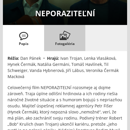
NEPORAZITEĽNÍ
Popis
Fotogaléria
Réžia:
Dan Pánek •
Hrajú:
Ivan Trojan, Lenka Vlasáková,
Hynek Čermák, Natália Germáni, Tomáš Havlínek, Til
Schweiger, Vanda Hybnerová, Jiří Lábus, Veronika Čermák
Macková
Celovečerný film NEPORAZITEĽNÍ rozosmeje aj dojme
zároveň. Traja úplne odlišní hrdinovia a ich rodiny riešia
náročné životné situácie a s humorom bojujú s nepriazňou
osudu. Majiteľ úspešnej reklamnej agentúry Petr Fišer
(Hynek Čermák), ktorý nepozná slovo „nemožné“, verí, že
má plán, ako zachrániť svoju rodinu. Podivný tréner Robert
„Bob“ Krulich (Ivan Trojan) ukončil kariéru, pretože „jeho