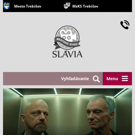
Mesto Trebišov
MsKS Trebišov
Vyhľadávanie
Menu