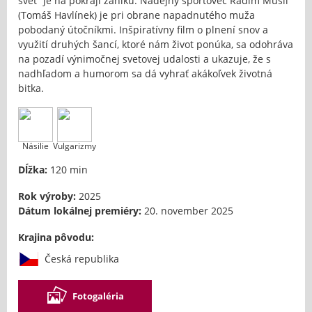
svet“ je na pokraji zániku. Nádejný športovec Radim Musil
(Tomáš Havlínek) je pri obrane napadnutého muža
pobodaný útočníkmi. Inšpiratívny film o plnení snov a
využití druhých šancí, ktoré nám život ponúka, sa odohráva
na pozadí výnimočnej svetovej udalosti a ukazuje, že s
nadhľadom a humorom sa dá vyhrať akákoľvek životná
bitka.
Násilie
Vulgarizmy
Dĺžka:
120 min
Rok výroby:
2025
Dátum lokálnej premiéry:
20. november 2025
Krajina pôvodu:
Česká republika
Fotogaléria