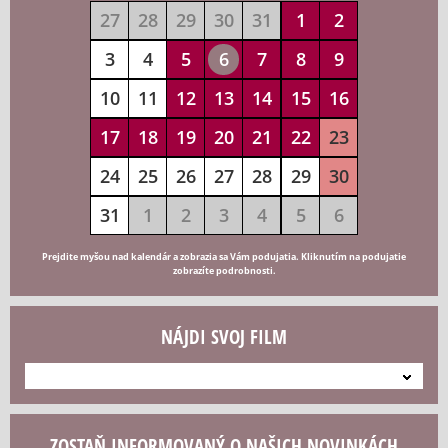
27
28
29
30
31
1
2
3
4
5
6
7
8
9
10
11
12
13
14
15
16
17
18
19
20
21
22
23
24
25
26
27
28
29
30
31
1
2
3
4
5
6
Prejdite myšou nad kalendár a zobrazia sa Vám podujatia. Kliknutím na podujatie
zobrazíte podrobnosti.
NÁJDI SVOJ FILM
---
ZOSTAŇ INFORMOVANÝ O NAŠICH NOVINKÁCH