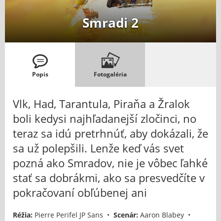
Smradi 2
Popis
Fotogaléria
Vlk, Had, Tarantula, Piraňa a Žralok
boli kedysi najhľadanejší zločinci, no
teraz sa idú pretrhnúť, aby dokázali, že
sa už polepšili. Lenže keď vás svet
pozná ako Smradov, nie je vôbec ľahké
stať sa dobrákmi, ako sa presvedčíte v
pokračovaní obľúbenej ani
Réžia:
Pierre Perifel JP Sans •
Scenár:
Aaron Blabey •