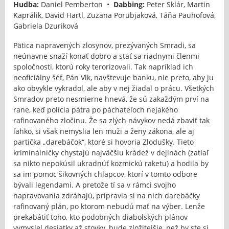
Hudba:
Daniel Pemberton •
Dabbing:
Peter Sklár, Martin
Kaprálik, David Hartl, Zuzana Porubjaková, Táňa Pauhofová,
Gabriela Dzuriková
Pätica napravených zlosynov, prezývaných Smradi, sa
neúnavne snaží konať dobro a stať sa riadnymi členmi
spoločnosti, ktorú roky terorizovali. Tak napríklad ich
neoficiálny šéf, Pán Vlk, navštevuje banku, nie preto, aby ju
ako obvykle vykradol, ale aby v nej žiadal o prácu. Všetkých
Smradov preto nesmierne hnevá, že sú zakaždým prví na
rane, keď polícia pátra po páchateľoch nejakého
rafinovaného zločinu. Že sa zlých návykov nedá zbaviť tak
ľahko, si však nemyslia len muži a ženy zákona, ale aj
partička „darebáčok“, ktoré si hovoria Zlodušky. Tieto
kriminálničky chystajú najväčšiu krádež v dejinách (zatiaľ
sa nikto nepokúsil ukradnúť kozmickú raketu) a hodila by
sa im pomoc šikovných chlapcov, ktorí v tomto odbore
bývali legendami. A pretože tí sa v rámci svojho
napravovania zdráhajú, pripravia si na nich darebáčky
rafinovaný plán, po ktorom nebudú mať na výber. Lenže
prekabátiť toho, kto podobných diabolských plánov
vymyslel desiatky až stovky, bude zložitejšie, než by ste si