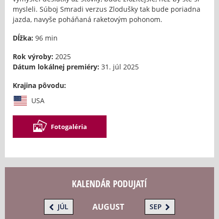
mysleli. Súboj Smradi verzus Zlodušky tak bude poriadna
jazda, navyše poháňaná raketovým pohonom.
Dĺžka:
96 min
Rok výroby:
2025
Dátum lokálnej premiéry:
31. júl 2025
Krajina pôvodu:
USA
Fotogaléria
KALENDÁR PODUJATÍ
AUGUST
JÚL
SEP