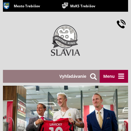
Mesto Trebišov
MsKS Trebišov
Vyhľadávanie
Menu