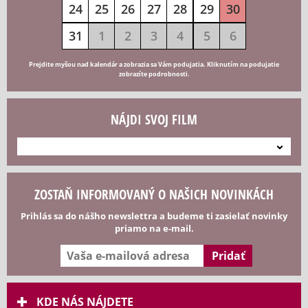
24
25
26
27
28
29
30
31
1
2
3
4
5
6
Prejdite myšou nad kalendár a zobrazia sa Vám podujatia. Kliknutím na podujatie
zobrazíte podrobnosti.
NÁJDI SVOJ FILM
---
ZOSTAŇ INFORMOVANÝ O NAŠICH NOVINKÁCH
Prihlás sa do nášho newslettra a budeme ti zasielať novinky
priamo na e-mail.
KDE NÁS NÁJDETE