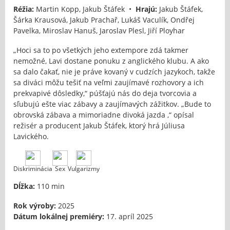
Réžia:
Martin Kopp, Jakub Štáfek •
Hrajú:
Jakub Štáfek,
Šárka Krausová, Jakub Prachař, Lukáš Vaculík, Ondřej
Pavelka, Miroslav Hanuš, Jaroslav Plesl, Jiří Ployhar
„Hoci sa to po všetkých jeho extempore zdá takmer
nemožné, Lavi dostane ponuku z anglického klubu. A ako
sa dalo čakať, nie je práve kovaný v cudzích jazykoch, takže
sa diváci môžu tešiť na veľmi zaujímavé rozhovory a ich
prekvapivé dôsledky,“ púšťajú nás do deja tvorcovia a
sľubujú ešte viac zábavy a zaujímavých zážitkov. „Bude to
obrovská zábava a mimoriadne divoká jazda ,“ opísal
režisér a producent Jakub Štáfek, ktorý hrá Júliusa
Lavického.
Diskriminácia
Sex
Vulgarizmy
Dĺžka:
110 min
Rok výroby:
2025
Dátum lokálnej premiéry:
17. apríl 2025