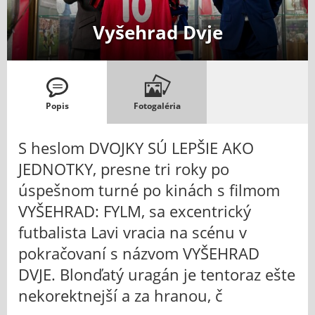
Vyšehrad Dvje
Popis
Fotogaléria
S heslom DVOJKY SÚ LEPŠIE AKO
JEDNOTKY, presne tri roky po
úspešnom turné po kinách s filmom
VYŠEHRAD: FYLM, sa excentrický
futbalista Lavi vracia na scénu v
pokračovaní s názvom VYŠEHRAD
DVJE. Blonďatý uragán je tentoraz ešte
nekorektnejší a za hranou, č