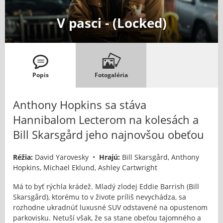
V pasci - (Locked)
Popis
Fotogaléria
Anthony Hopkins sa stáva
Hannibalom Lecterom na kolesách a
Bill Skarsgård jeho najnovšou obeťou
Réžia:
David Yarovesky •
Hrajú:
Bill Skarsgård, Anthony
Hopkins, Michael Eklund, Ashley Cartwright
Má to byť rýchla krádež. Mladý zlodej Eddie Barrish (Bill
Skarsgård), ktorému to v živote príliš nevychádza, sa
rozhodne ukradnúť luxusné SUV odstavené na opustenom
parkovisku. Netuší však, že sa stane obeťou tajomného a