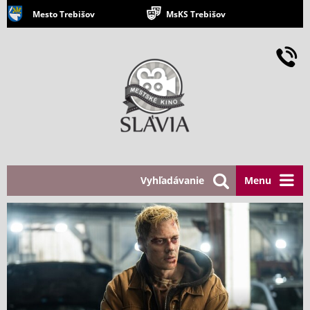
Mesto Trebišov
MsKS Trebišov
Vyhľadávanie
Menu