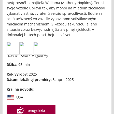
neúprosného majiteľa Williama (Anthony Hopkins). Ten si
svoje vozidlo upravil tak, aby mohol na mladom zločincovi
vykonať vlastnú, zvrátenú verziu spravodlivosti. Eddie sa
ocitá uväznený vo vozidle vybavenom sofistikovaným
mučiacim mechanizmom. S každou sekundou je jeho
situácia čoraz bezvýchodnejšia a v plnej rýchlosti, v
dokonalej hi-tech pasci, bojuje o život.
Násilie
Strach
Vulgarizmy
Dĺžka:
95 min
Rok výroby:
2025
Dátum lokálnej premiéry:
3. apríl 2025
Krajina pôvodu:
USA
Fotogaléria