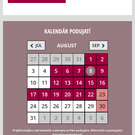
KALENDÁR PODUJATÍ
AUGUST
JÚL
SEP
27
28
29
30
31
1
2
3
4
5
6
7
8
9
10
11
12
13
14
15
16
17
18
19
20
21
22
23
24
25
26
27
28
29
30
31
1
2
3
4
5
6
Prejdite myšou nad kalendár a zobrazia sa Vám podujatia. Kliknutím na podujatie
zobrazíte podrobnosti.