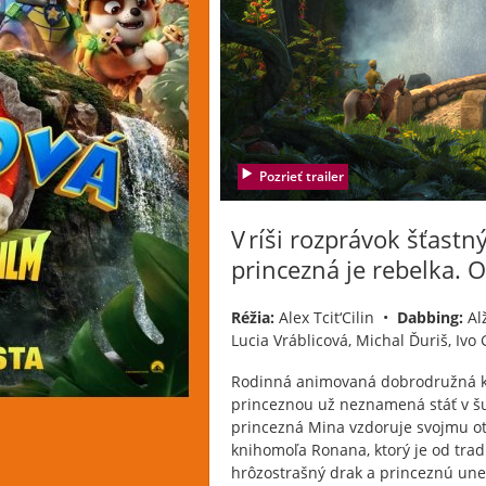
Pozrieť trailer
V ríši rozprávok šťastn
princezná je rebelka. O
Réžia:
Alex Tcit‘Cilin •
Dabbing:
Al
Lucia Vráblicová, Michal Ďuriš, Ivo 
Rodinná animovaná dobrodružná kom
princeznou už neznamená stáť v šu
princezná Mina vzdoruje svojmu otc
knihomoľa Ronana, ktorý je od trad
hrôzostrašný drak a princeznú unes