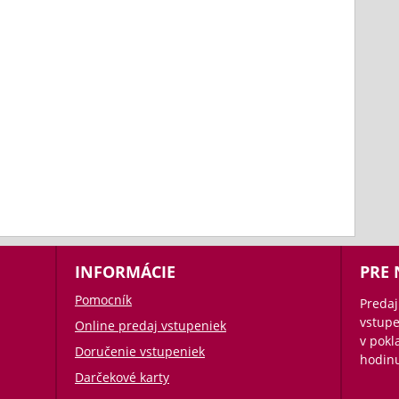
INFORMÁCIE
PRE
Pomocník
Predaj
vstupe
Online predaj vstupeniek
v pok
Doručenie vstupeniek
hodin
Darčekové karty