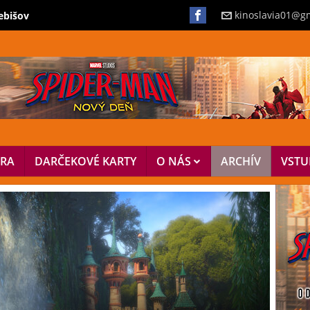
kinoslavia01@g
ebišov
ÚRA
DARČEKOVÉ KARTY
O NÁS
ARCHÍV
VSTU