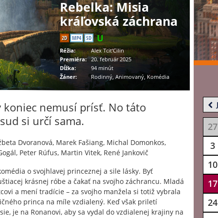
Rebelka: Misia
kráľovská záchrana
2D
MP4
SD
Réžia:
Alex Tcit‘Cilin
Premiéra:
20. február 2025
Dĺžka:
94 minút
Žáner:
Rodinný, Animovaný, Komédia
ý koniec nemusí prísť. No táto
sud si určí sama.
27
žbeta Dvoranová, Marek Fašiang, Michal Domonkos,
3
Gogál, Peter Rúfus, Martin Vitek, René Jankovič
10
édia o svojhlavej princeznej a sile lásky. Byť
štiacej krásnej róbe a čakať na svojho záchrancu. Mladá
17
ovi a mení tradície – za svojho manžela si totiž vybrala
24
ičného princa na míle vzdialený. Keď však priletí
ie, je na Ronanovi, aby sa vydal do vzdialenej krajiny na