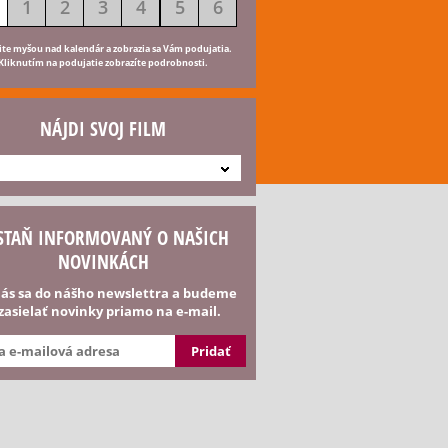
1
2
3
4
5
6
ite myšou nad kalendár a zobrazia sa Vám podujatia.
Kliknutím na podujatie zobrazíte podrobnosti.
NÁJDI SVOJ FILM
STAŇ INFORMOVANÝ O NAŠICH
NOVINKÁCH
lás sa do nášho newslettra a budeme
 zasielať novinky priamo na e-mail.