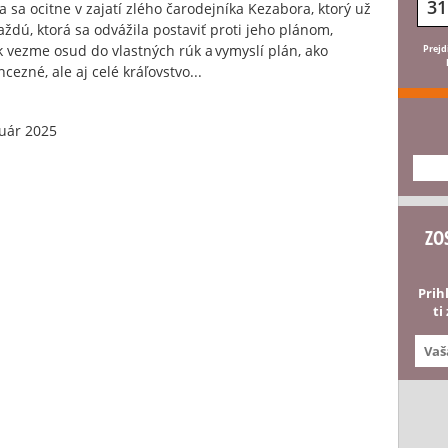
31
a ocitne v zajatí zlého čarodejníka Kezabora, ktorý už
ždú, ktorá sa odvážila postaviť proti jeho plánom,
 vezme osud do vlastných rúk a vymyslí plán, ako
Prejd
cezné, ale aj celé kráľovstvo...
uár 2025
---
ZO
Prih
ti