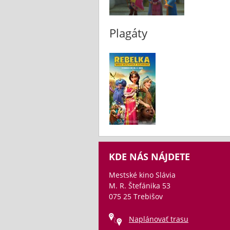
Plagáty
KDE NÁS NÁJDETE
Mestské kino Slávia
M. R. Štefánika 53
075 25 Trebišov
Naplánovať trasu