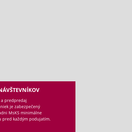
 NÁVŠTEVNÍKOV
 a predpredaj
niek je zabezpečený
ladni MsKS minimálne
u pred každým podujatím.