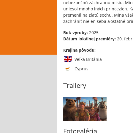
nebezpečnú záchrannú misiu. Mina s
uniesol mnoho iných princezien. Ka
premenil na zlatú sochu. Mina však
zachrániť nielen seba a ostatné prin
Rok výroby:
2025
Dátum lokálnej premiéry:
20. febr
Krajina pôvodu:
Veľká Británia
Cyprus
Trailery
Fotogaléria